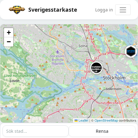
Sverigesstarkaste
Logga in
+
−
Leaflet
|
©
OpenStreetMap
contributors
Rensa