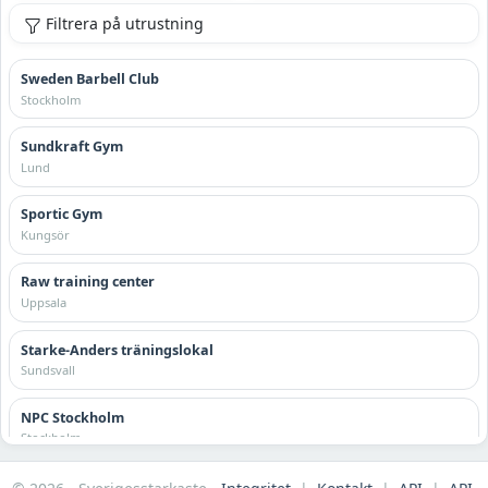
Filtrera på utrustning
Sweden Barbell Club
Stockholm
Sundkraft Gym
Lund
Sportic Gym
Kungsör
Raw training center
Uppsala
Starke-Anders träningslokal
Sundsvall
NPC Stockholm
Stockholm
Falkenbergs Kraftsportklubb