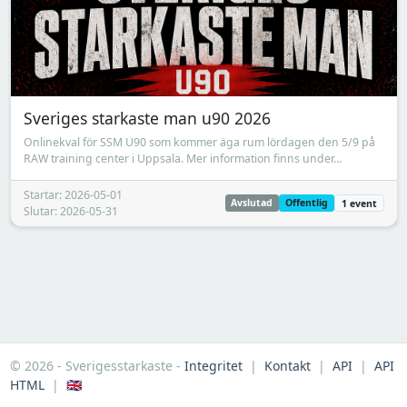
Sveriges starkaste man u90 2026
Onlinekval för SSM U90 som kommer äga rum lördagen den 5/9 på
RAW training center i Uppsala. Mer information finns under…
Startar: 2026-05-01
Avslutad
Offentlig
1 event
Slutar: 2026-05-31
© 2026 - Sverigesstarkaste -
Integritet
|
Kontakt
|
API
|
API
HTML
|
🇬🇧