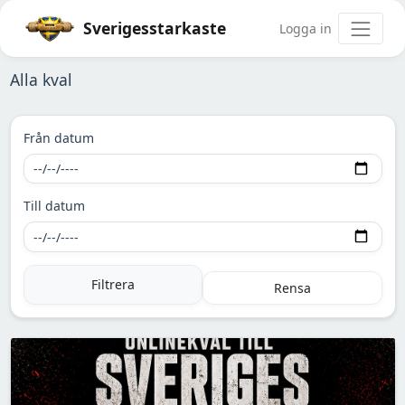
Sverigesstarkaste
Logga in
Alla kval
Från datum
Till datum
Filtrera
Rensa