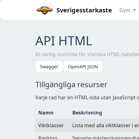
Sverigesstarkaste
Gym
API HTML
AI-vänlig startsida för statiska HTML-tabel
Swagger
OpenAPI JSON
Tillgängliga resurser
Varje rad har en HTML-sida utan JavaScript
Namn
Beskrivning
Viktklasser
Lista med alla viktklasser i e
Ranking
Senaste mästerskapsresultat 