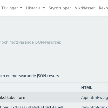
Tävlingar
Historia
Styrgrupper
Viktklasser
Reko
ler och motsvarande JSON-resurser.
 och en motsvarande JSON-resurs.
HTML
nkel tabellform.
/api-html/weig
per viktklass i statisk HTML-tabell.
/api-html/rank