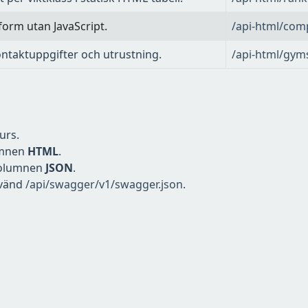
lform utan JavaScript.
/api-html/com
ontaktuppgifter och utrustning.
/api-html/gym
urs.
umnen
HTML
.
kolumnen
JSON
.
nvänd
/api/swagger/v1/swagger.json
.