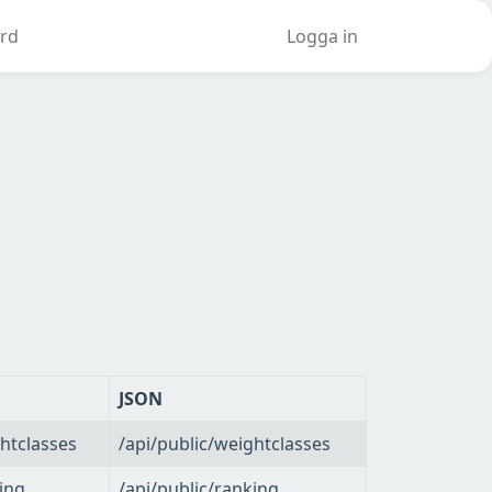
rd
Logga in
JSON
htclasses
/api/public/weightclasses
ing
/api/public/ranking