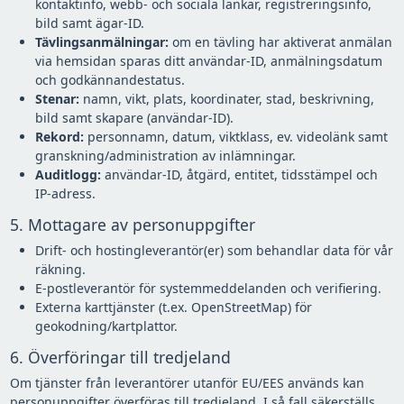
kontaktinfo, webb- och sociala länkar, registreringsinfo,
bild samt ägar-ID.
Tävlingsanmälningar:
om en tävling har aktiverat anmälan
via hemsidan sparas ditt användar-ID, anmälningsdatum
och godkännandestatus.
Stenar:
namn, vikt, plats, koordinater, stad, beskrivning,
bild samt skapare (användar-ID).
Rekord:
personnamn, datum, viktklass, ev. videolänk samt
granskning/administration av inlämningar.
Auditlogg:
användar-ID, åtgärd, entitet, tidsstämpel och
IP-adress.
5. Mottagare av personuppgifter
Drift- och hostingleverantör(er) som behandlar data för vår
räkning.
E-postleverantör för systemmeddelanden och verifiering.
Externa karttjänster (t.ex. OpenStreetMap) för
geokodning/kartplattor.
6. Överföringar till tredjeland
Om tjänster från leverantörer utanför EU/EES används kan
personuppgifter överföras till tredjeland. I så fall säkerställs