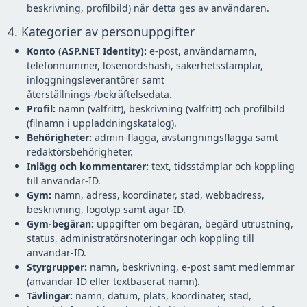
beskrivning, profilbild) när detta ges av användaren.
4. Kategorier av personuppgifter
Konto (ASP.NET Identity):
e-post, användarnamn,
telefonnummer, lösenordshash, säkerhetsstämplar,
inloggningsleverantörer samt
återställnings-/bekräftelsedata.
Profil:
namn (valfritt), beskrivning (valfritt) och profilbild
(filnamn i uppladdningskatalog).
Behörigheter:
admin-flagga, avstängningsflagga samt
redaktörsbehörigheter.
Inlägg och kommentarer:
text, tidsstämplar och koppling
till användar-ID.
Gym:
namn, adress, koordinater, stad, webbadress,
beskrivning, logotyp samt ägar-ID.
Gym-begäran:
uppgifter om begäran, begärd utrustning,
status, administratörsnoteringar och koppling till
användar-ID.
Styrgrupper:
namn, beskrivning, e-post samt medlemmar
(användar-ID eller textbaserat namn).
Tävlingar:
namn, datum, plats, koordinater, stad,